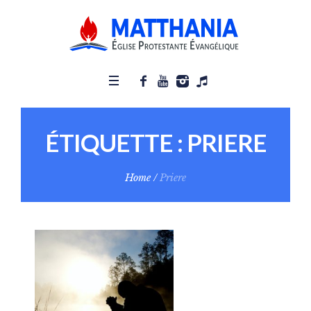
ÉTIQUETTE :
PRIERE
Home
/
Priere