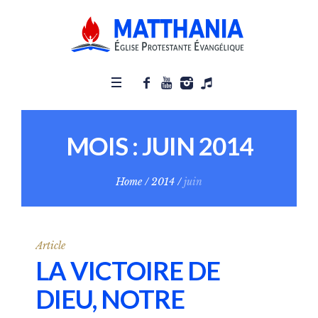
MOIS :
JUIN 2014
Home
/
2014
/
juin
Article
LA VICTOIRE DE
DIEU, NOTRE