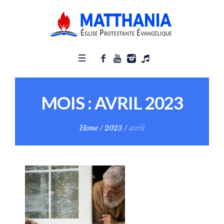
MOIS :
AVRIL 2023
Home
/
2023
/
avril