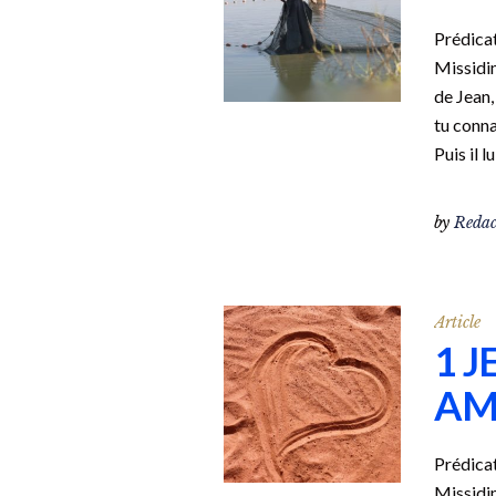
Prédicat
Missidim
de Jean,
tu conna
Puis il l
by
Redac
Article
1 J
AM
Prédicat
Missidim