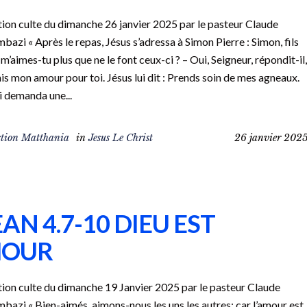
ion culte du dimanche 26 janvier 2025 par le pasteur Claude
bazi « Après le repas, Jésus s’adressa à Simon Pierre : Simon, fils
 m’aimes-tu plus que ne le font ceux-ci ? – Oui, Seigneur, répondit-il,
is mon amour pour toi. Jésus lui dit : Prends soin de mes agneaux.
ui demanda une...
tion Matthania
in
Jesus Le Christ
26 janvier 202
EAN 4.7-10 DIEU EST
OUR
ion culte du dimanche 19 Janvier 2025 par le pasteur Claude
bazi « Bien-aimés, aimons-nous les uns les autres; car l’amour est