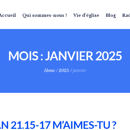
Accueil
Qui sommes-nous ?
Vie d’église
Blog
Ra
MOIS :
JANVIER 2025
Home
/
2025
/
janvier
N 21.15-17 M’AIMES-TU ?