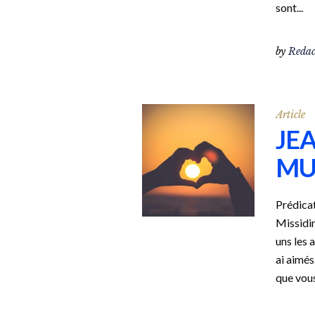
sont...
by
Redac
Article
JEA
MU
Prédicat
Missidi
uns les 
ai aimés
que vous