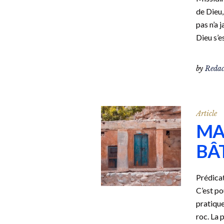
de Dieu,
pas n’a 
Dieu s’e
by
Redac
Article
MA
BÂT
Prédicat
C’est po
pratique
roc. La 