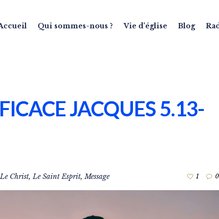
Accueil
Qui sommes-nous ?
Vie d’église
Blog
Ra
FFICACE JACQUES 5.13-
 Le Christ
,
Le Saint Esprit
,
Message
1
0