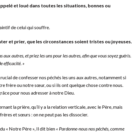
appelé et loué dans toutes les situations, bonnes ou
aintif de celui qui souffre.
nter et prier, que les circonstances soient tristes ou joyeuses.
 aux autres, et priez les uns pour les autres, afin que vous soyez guéris.
 efficacité. »
crucial de confesser nos péchés les uns aux autres, notamment si
e frère ou notre sœur, ou si ils ont quelque chose contre nous.
grâce pour nous adresser à notre Dieu.
nt la prière, qu’il y a la relation verticale, avec le Père, mais
 frères et sœurs : on ne peut pas les dissocier.
u « Notre Père », Il dit bien
« Pardonne-nous nos péchés, comme