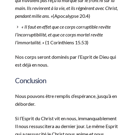
qui n’avaient pas reçu la marque sur le front ni sur la
main. Ils revinrent à la vie, et ils régnèrent avec Christ,
pendant mille ans. »
(Apocalypse‬ ‭20.4)
« Il faut en effet que ce corps corruptible revête
l’incorruptibilité, et que ce corps mortel revête
l’immortalité. »
‭‭(1 Corinthiens‬ ‭15.53)
Nos corps seront dominés par l’Esprit de Dieu qui
est déjà en nous.
Conclusion
Nous pouvons être remplis d’espérance, jusqu’à en
déborder.
Si l’Esprit du Christ vit en nous, immanquablement
Il nous ressuscitera au dernier jour. Le même Esprit
qui a ressuscité le Christ nous anime et nous