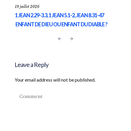
19 juillet 2026
12 ju
1 JEAN 2.29-3.3, 1 JEAN 5.1-2, JEAN 8.31-47
LUC
ENFANT DE DIEU OU ENFANT DU DIABLE ?
CH
Leave a Reply
Your email address will not be published.