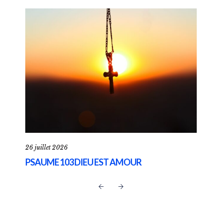
26 juillet 2026
19 ju
PSAUME 103 DIEU EST AMOUR
1 JE
ENF