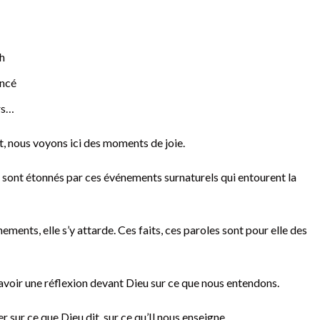
th
ancé
rs…
, nous voyons ici des moments de joie.
 sont étonnés par ces événements surnaturels qui entourent la
ents, elle s’y attarde. Ces faits, ces paroles sont pour elle des
voir une réflexion devant Dieu sur ce que nous entendons.
r sur ce que Dieu dit, sur ce qu’Il nous enseigne.