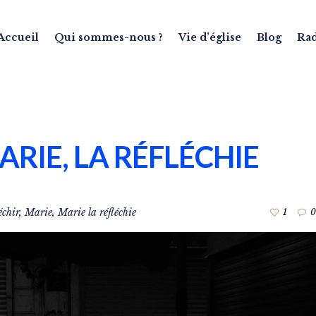
Accueil
Qui sommes-nous ?
Vie d’église
Blog
Ra
ARIE, LA RÉFLÉCHIE
échir
,
Marie
,
Marie la réfléchie
1
0