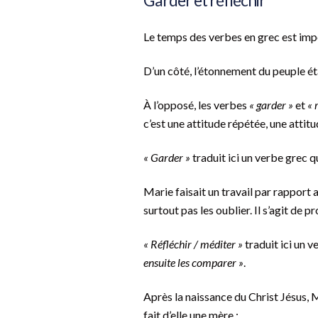
Garder et réfléchir
Le temps des verbes en grec est imp
D’un côté, l’étonnement du peuple é
À l’opposé, les verbes
« garder »
et
« 
c’est une attitude répétée, une attit
« Garder »
traduit ici un verbe grec q
Marie faisait un travail par rapport 
surtout pas les oublier. Il s’agit de p
« Réfléchir / méditer »
traduit ici un v
ensuite les comparer »
.
Après la naissance du Christ Jésus, M
fait d’elle une mère :