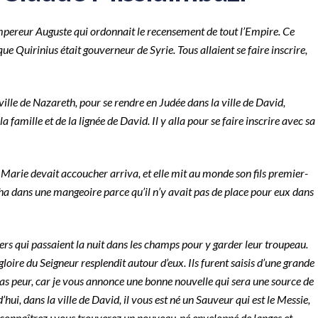
l’empereur Auguste qui ordonnait le recensement de tout l’Empire. Ce
e Quirinius était gouverneur de Syrie. Tous allaient se faire inscrire,
ville de Nazareth, pour se rendre en Judée dans la ville de David,
a famille et de la lignée de David. Il y alla pour se faire inscrire avec sa
 Marie devait accoucher arriva, et elle mit au monde son fils premier-
ucha dans une mangeoire parce qu’il n’y avait pas de place pour eux dans
ers qui passaient la nuit dans les champs pour y garder leur troupeau.
loire du Seigneur resplendit autour d’eux. Ils furent saisis d’une grande
 pas peur, car je vous annonce une bonne nouvelle qui sera une source de
’hui, dans la ville de David, il vous est né un Sauveur qui est le Messie,
 reconnaîtrez : vous trouverez un nouveau-né enveloppé de langes et